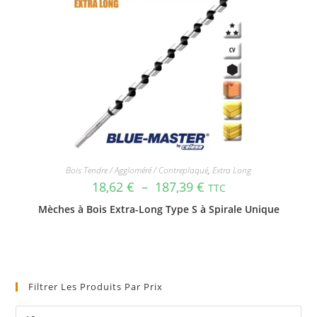
Bois Tendre / Aggloméré / Contreplaqué
,
Extra Long
18,62
€
–
187,39
€
TTC
Mèches à Bois Extra-Long Type S à Spirale Unique
Filtrer Les Produits Par Prix