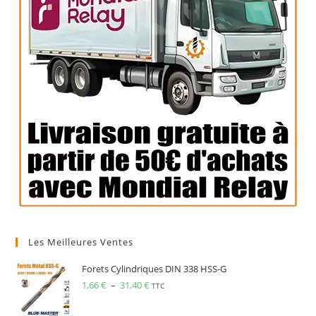
Les Meilleures Ventes
Forets Cylindriques DIN 338 HSS-G
1,66
€
–
31,40
€
TTC