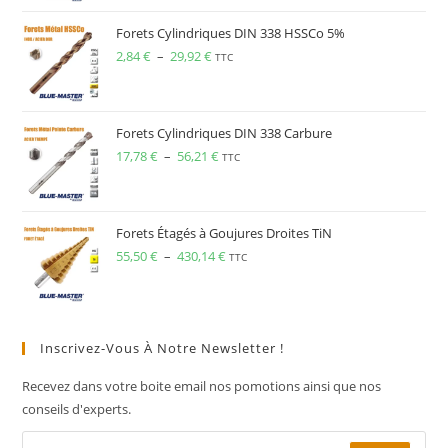
Forets Cylindriques DIN 338 HSSCo 5%
2,84
€
–
29,92
€
TTC
Forets Cylindriques DIN 338 Carbure
17,78
€
–
56,21
€
TTC
Forets Étagés à Goujures Droites TiN
55,50
€
–
430,14
€
TTC
Inscrivez-Vous À Notre Newsletter !
Recevez dans votre boite email nos pomotions ainsi que nos
conseils d'experts.