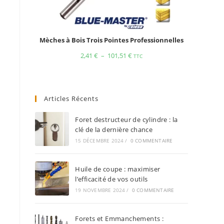
Mèches à Bois Trois Pointes Professionnelles
2,41
€
–
101,51
€
TTC
Articles Récents
Foret destructeur de cylindre : la
clé de la dernière chance
15 DÉCEMBRE 2024
/
0 COMMENTAIRE
Huile de coupe : maximiser
l’efficacité de vos outils
19 NOVEMBRE 2024
/
0 COMMENTAIRE
Forets et Emmanchements :