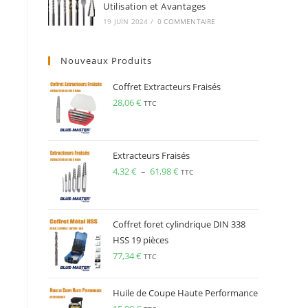
Utilisation et Avantages
19 JUIN 2024
/
0 COMMENTAIRE
Nouveaux Produits
Coffret Extracteurs Fraisés
28,06
€
TTC
Extracteurs Fraisés
4,32
€
–
61,98
€
TTC
Coffret foret cylindrique DIN 338
HSS 19 pièces
77,34
€
TTC
Huile de Coupe Haute Performance