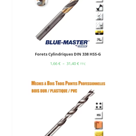
Forets Cylindriques DIN 338 HSS-G
1,66
€
–
31,40
€
TTC