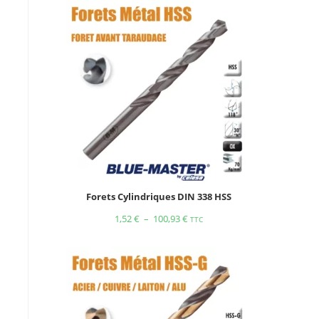
Forets Cylindriques DIN 338 HSS
1,52
€
–
100,93
€
TTC