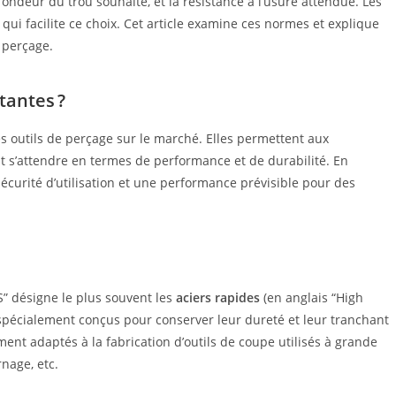
ofondeur du trou souhaité, et la résistance à l’usure attendue. Les
qui facilite ce choix. Cet article examine ces normes et explique
 perçage.
tantes ?
es outils de perçage sur le marché. Elles permettent aux
nt s’attendre en termes de performance et de durabilité. En
écurité d’utilisation et une performance prévisible pour des
S” désigne le plus souvent les
aciers rapides
(en anglais “High
ils spécialement conçus pour conserver leur dureté et leur tranchant
nt adaptés à la fabrication d’outils de coupe utilisés à grande
rnage, etc.