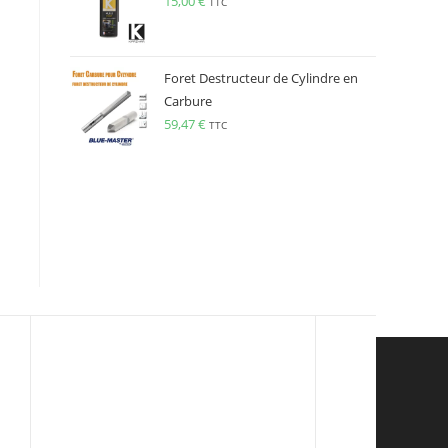
15,00
€
TTC
Foret Destructeur de Cylindre en
Carbure
59,47
€
TTC