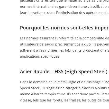
plusieurs critères tels que le matériau à percer, la pr
normes internationales garantissent une classification 
leur importance dans l’optimisation des opérations de
Pourquoi les normes sont-elles impor
Les normes assurent l’uniformité et la compatibilité d
utilisateurs de savoir précisément ce à quoi ils peuve
adhérant à ces normes, les fabricants proposent une s
applications spécifiques.
Acier Rapide – HSS (High Speed Steel)
Dans le domaine de la métallurgie et de l’usinage, “HS
Speed Steel”). Il s’agit d’une catégorie d’aciers à out
même à haute température. Ils sont donc particulièreme
vitesse, tels que les forets, les fraises, les outils de tou