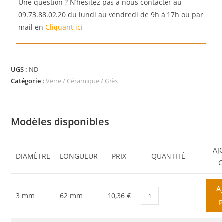
Une question ? N’hésitez pas à nous contacter au
09.73.88.02.20 du lundi au vendredi de 9h à 17h ou par
mail en
Cliquant ici
UGS :
ND
Catégorie :
Verre / Céramique / Grès
Modèles disponibles
AJ
DIAMÈTRE
LONGUEUR
PRIX
QUANTITÉ
A
3 mm
62 mm
10,36 €