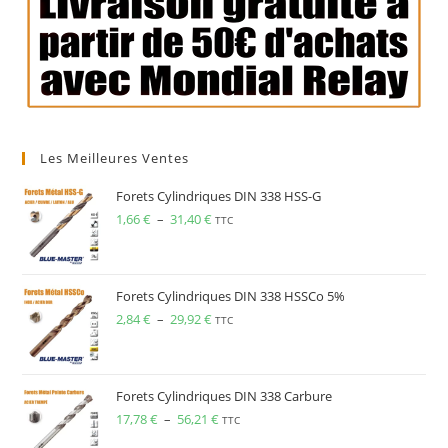
Les Meilleures Ventes
Forets Cylindriques DIN 338 HSS-G
1,66
€
–
31,40
€
TTC
Forets Cylindriques DIN 338 HSSCo 5%
2,84
€
–
29,92
€
TTC
Forets Cylindriques DIN 338 Carbure
17,78
€
–
56,21
€
TTC