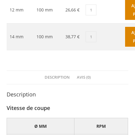
A
12 mm
100 mm
26,66 €
A
14 mm
100 mm
38,77 €
DESCRIPTION
AVIS (0)
Description
Vitesse de coupe
Ø MM
RPM