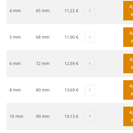
A
4 mm
65 mm
11,22 €
A
5 mm
68 mm
11,90 €
A
6 mm
72 mm
12,59 €
A
8 mm
80 mm
13,69 €
A
10 mm
90 mm
19,13 €